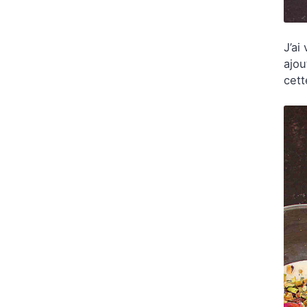
J’ai
ajou
cett