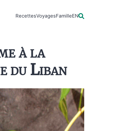
Recettes
Voyages
Famille
EN
me à la
e du Liban