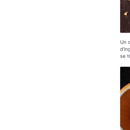
Un d
d’in
se t