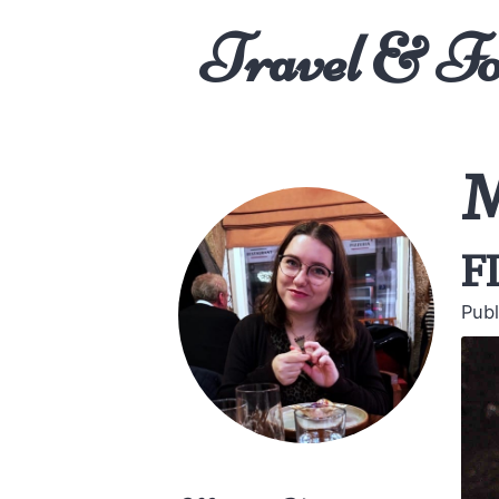
Travel & F
M
f
Publ