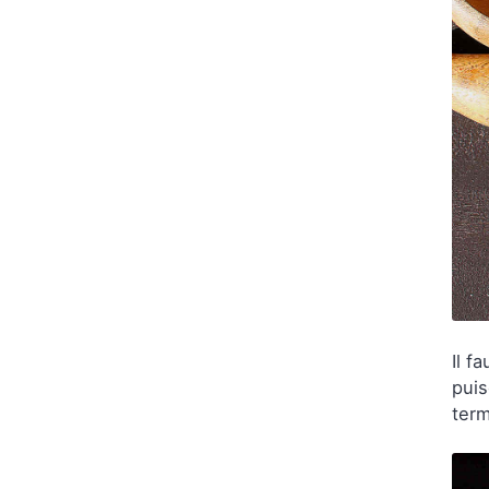
Il f
puis
term