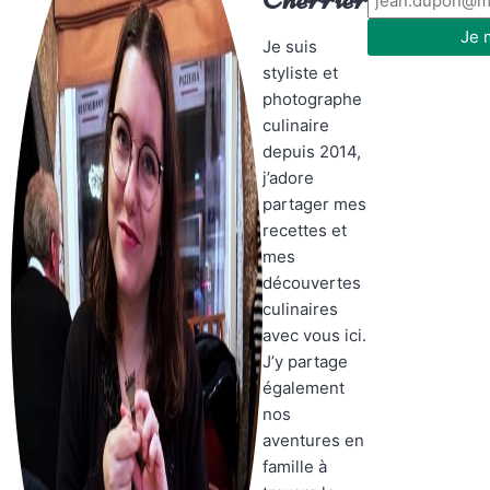
Je 
Je suis
styliste et
photographe
culinaire
depuis 2014,
j’adore
partager mes
recettes et
mes
découvertes
culinaires
avec vous ici.
J’y partage
également
nos
aventures en
famille à