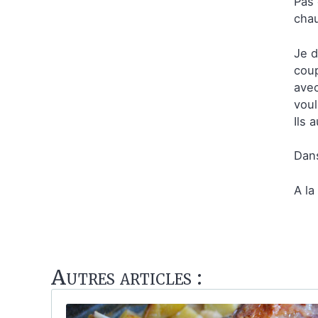
Pas 
chau
Je d
coup
avec
voul
Ils 
Dans
A la
Autres articles :