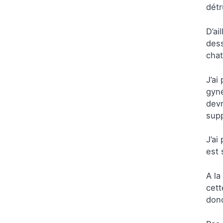
détr
D’ai
dess
chat
J’ai
gyné
devr
sup
J’ai
est 
A la
cett
donc