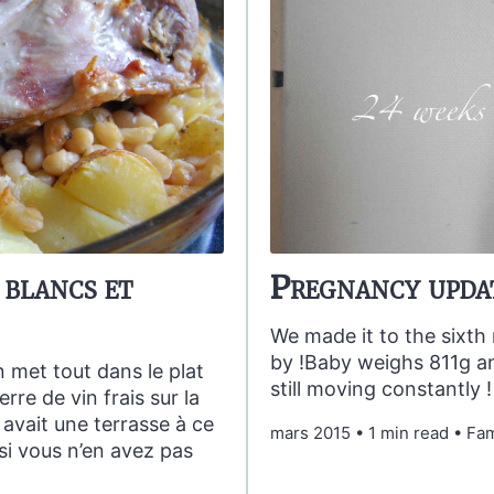
 blancs et
Pregnancy updat
We made it to the sixth
by !Baby weighs 811g an
n met tout dans le plat
still moving constantly !
re de vin frais sur la
 avait une terrasse à ce
mars 2015
•
1 min read
•
Fam
si vous n’en avez pas