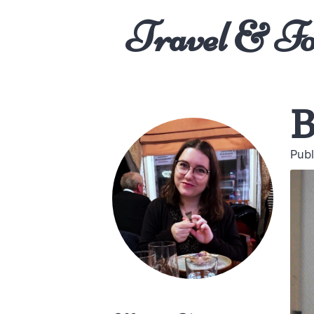
Travel & F
B
Publ