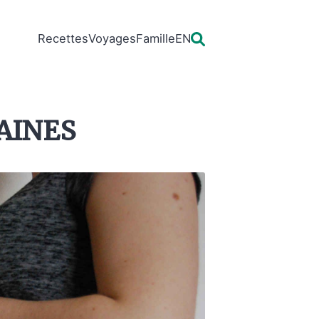
Recettes
Voyages
Famille
EN
aines