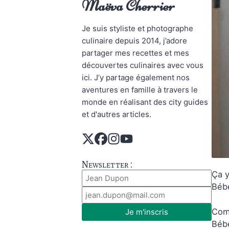
Maëva Cherrier
Je suis styliste et photographe
culinaire depuis 2014, j’adore
partager mes recettes et mes
découvertes culinaires avec vous
ici. J’y partage également nos
aventures en famille à travers le
monde en réalisant des city guides
et d'autres articles.
Newsletter :
Ça y
Bébé
Comm
Je m'inscris
Bébé