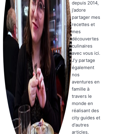
depuis 2014,
j’adore
partager mes
recettes et
mes
découvertes
culinaires
avec vous ici.
J’y partage
également
nos
aventures en
famille à
travers le
monde en
réalisant des
city guides et
d'autres
articles.