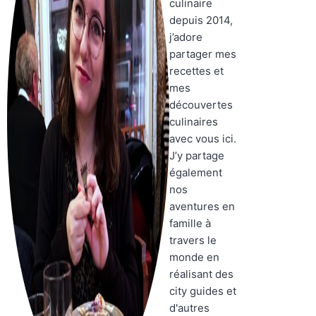
culinaire
depuis 2014,
j’adore
partager mes
recettes et
mes
découvertes
culinaires
avec vous ici.
J’y partage
également
nos
aventures en
famille à
travers le
monde en
réalisant des
city guides et
d'autres