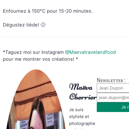
Enfournez à 150°C pour 15-20 minutes.
Dégustez tiède! 🙂
*Taguez moi sur Instagram
@Maevatravelandfood
pour me montrer vos créations! *
Newsletter :
Maëva
Cherrier
Je 
Je suis
styliste et
photographe