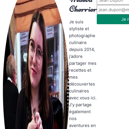
Cherrier
Je 
Je suis
styliste et
photographe
culinaire
depuis 2014,
j’adore
partager mes
recettes et
mes
découvertes
culinaires
avec vous ici.
J’y partage
également
nos
aventures en