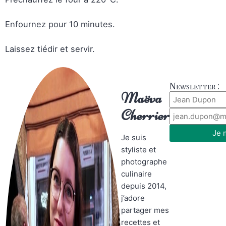
Enfournez pour 10 minutes.
Laissez tiédir et servir.
Newsletter :
Maëva
Cherrier
Je 
Je suis
styliste et
photographe
culinaire
depuis 2014,
j’adore
partager mes
recettes et