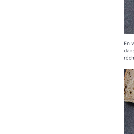
En v
dans
réch