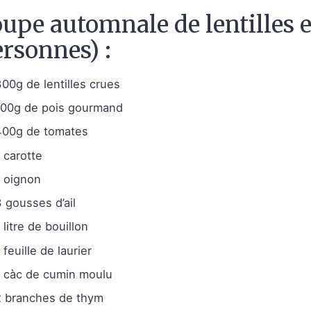
upe automnale de lentilles e
rsonnes) :
300g de lentilles crues
100g de pois gourmand
400g de tomates
1 carotte
1 oignon
3 gousses d’ail
 litre de bouillon
 feuille de laurier
1 càc de cumin moulu
2 branches de thym