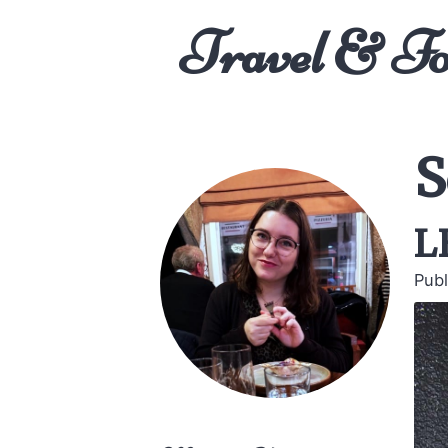
Travel & F
S
l
Publ