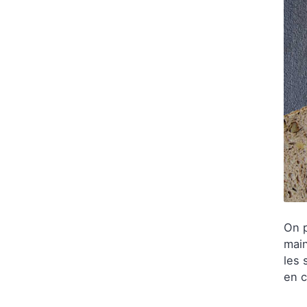
On p
main
les 
en 