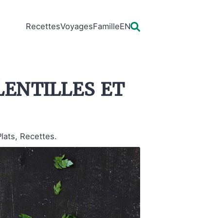
Recettes
Voyages
Famille
EN
entilles et
ats, Recettes.