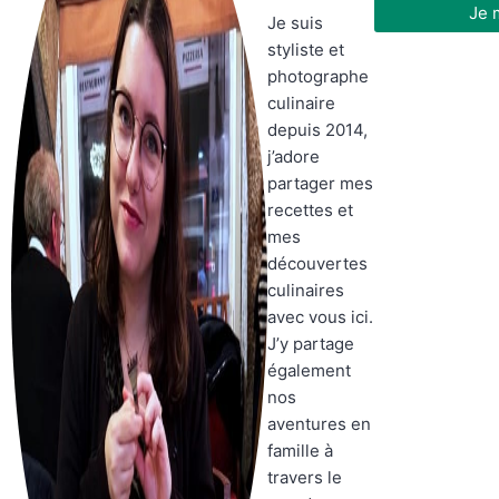
Je 
Je suis
styliste et
photographe
culinaire
depuis 2014,
j’adore
partager mes
recettes et
mes
découvertes
culinaires
avec vous ici.
J’y partage
également
nos
aventures en
famille à
travers le