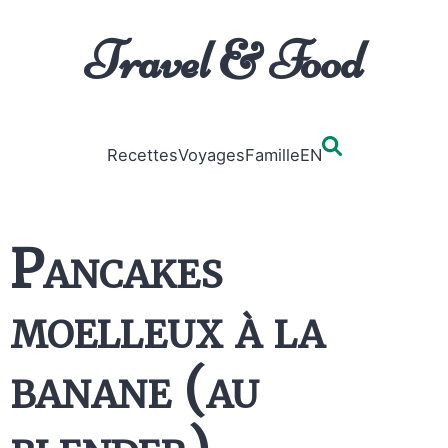
Travel & Food
Recettes
Voyages
Famille
EN
Pancakes
moelleux à la
banane (au