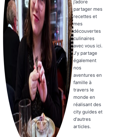
j’adore
partager mes
recettes et
mes
découvertes
culinaires
avec vous ici.
J’y partage
également
nos
aventures en
famille à
travers le
monde en
réalisant des
city guides et
d'autres
articles.