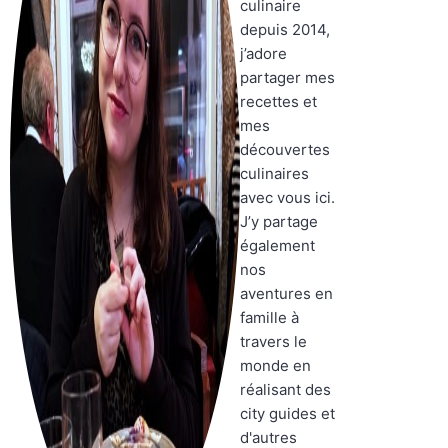
culinaire
depuis 2014,
j’adore
partager mes
recettes et
mes
découvertes
culinaires
avec vous ici.
J’y partage
également
nos
aventures en
famille à
travers le
monde en
réalisant des
city guides et
d'autres