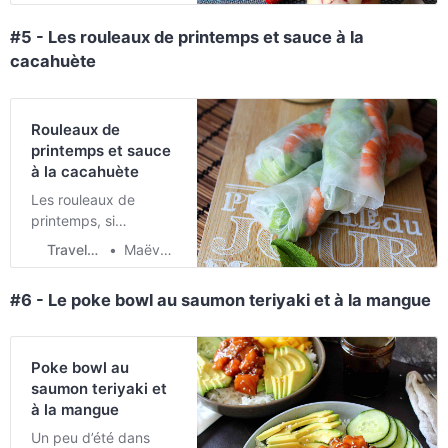
ne poussent pas dans
#5 - Les rouleaux de printemps et sauce à la
des contrées
cacahuète
éloignées. Je sais que
c’est tentant le reste
de l’année de manger
des fraises de je-ne-
Rouleaux de
sais-ou mais retenez-
printemps et sauce
vous et profitez-en au
à la cacahuète
max pendant la
Les rouleaux de
chaude saison.
printemps, si
rafraîchissant mais un
Travel & Food
Maëva Cherrier
peu chronophage à
faire c’est vrai ! Cela
#6 - Le poke bowl au saumon teriyaki et à la mangue
dit, une fois qu’on a
compris le pliage, ça
va assez vite.
Poke bowl au
saumon teriyaki et
à la mangue
Un peu d’été dans