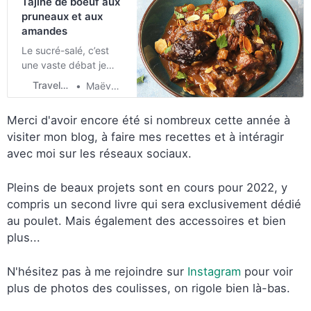
Tajine de boeuf aux
pruneaux et aux
amandes
Le sucré-salé, c’est
une vaste débat je
sais bien. Nous on
Travel & Food
Maëva Cherrier
adore alors pas de
quoi se priver! Ici j’ai
Merci d'avoir encore été si nombreux cette année à
donc fait un délicieux
visiter mon blog, à faire mes recettes et à intéragir
tajine de boeuf aux
avec moi sur les réseaux sociaux.
pruneaux et aux
amandes frites. Ça
prend du temps à
Pleins de beaux projets sont en cours pour 2022, y
cuire mais nous on est
compris un second livre qui sera exclusivement dédié
toujours plus ou moins
au poulet. Mais également des accessoires et bien
confinés donc c’est
plus...
pas un problème.
N'hésitez pas à me rejoindre sur
Instagram
pour voir
plus de photos des coulisses, on rigole bien là-bas.