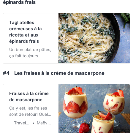
épinards frais
bonheur. Relevée
avec un peu de
moutarde et de
basilic, elle est simple
Tagliatelles
à faire, rapide à
crémeuses à la
monter et à cuire.
ricotta et aux
épinards frais
Un bon plat de pâtes,
ça fait toujours
plaisir ! Et celles-ci
Travel & Food
Maëva Cherrier
sont plutôt
#4 - Les fraises à la crème de mascarpone
délicieuses en plus,
crémeuses à souhait
avec une sauce à la
Fraises à la crème
ricotta et un peu de
de mascarpone
verdure pour la
texture et la bonne
Ça y est, les fraises
conscience 😉
sont de retour! Quel
bonheur de manger
Travel & Food
Maëva Cherrier
des fraises bien
rouges et sucrées qui