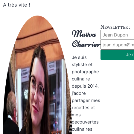
A très vite !
Newsletter :
Maëva
Cherrier
Je 
Je suis
styliste et
photographe
culinaire
depuis 2014,
j’adore
partager mes
recettes et
mes
découvertes
culinaires